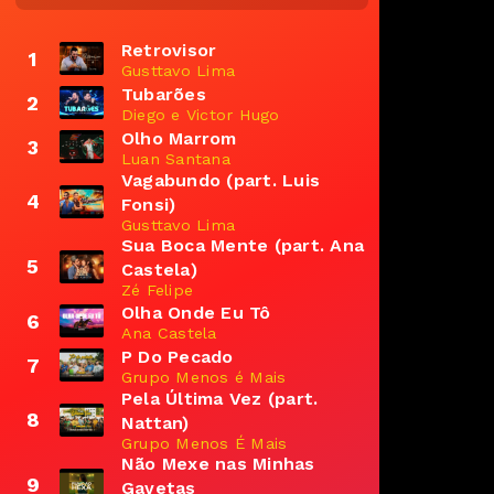
Retrovisor
1
Gusttavo Lima
Tubarões
2
Diego e Victor Hugo
Olho Marrom
3
Luan Santana
Vagabundo (part. Luis
4
Fonsi)
Gusttavo Lima
Sua Boca Mente (part. Ana
5
Castela)
Zé Felipe
Olha Onde Eu Tô
6
Ana Castela
P Do Pecado
7
Grupo Menos é Mais
Pela Última Vez (part.
8
Nattan)
Grupo Menos É Mais
Não Mexe nas Minhas
9
Gavetas