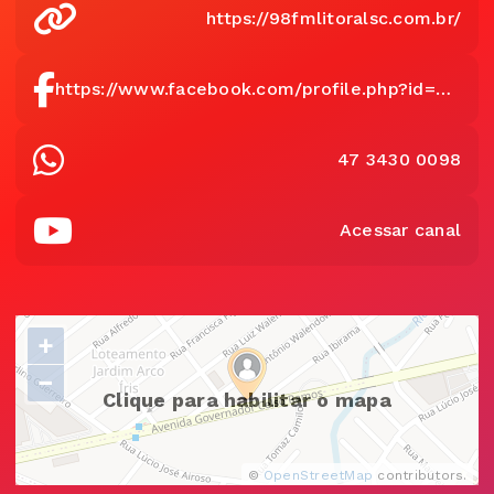
https://98fmlitoralsc.com.br/
https://www.facebook.com/profile.php?id=61557625808703
47 3430 0098
Acessar canal
+
−
Clique para habilitar o mapa
©
OpenStreetMap
contributors.